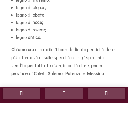
legno di
pioppo;
legno di
abete;
legno di
noce;
legno di
rovere;
legno
antico
.
Chiama ora
o compila il form dedicato per richiedere
più informazioni sulle specchiere e gli specchi in
vendita
per tutta Italia e
, in particolare,
per le
province di Chieti, Salerno, Potenza e Messina
.


