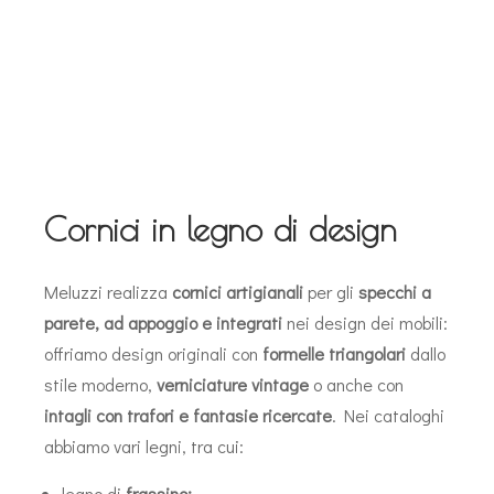
Cornici in legno di design
Meluzzi realizza
cornici artigianali
per gli
specchi a
parete, ad appoggio e integrati
nei design dei mobili:
offriamo design originali con
formelle triangolari
dallo
stile moderno,
verniciature vintage
o anche con
intagli con trafori e fantasie ricercate
. Nei cataloghi
abbiamo vari legni, tra cui:
legno di
frassino;