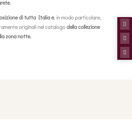
arete
.
osizione
di tutta Italia
e
, in modo particolare,

tamente originali nel catalogo
della collezione
lla zona notte.

