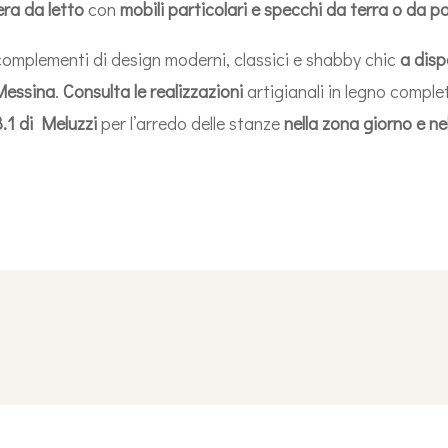
ra da letto
con
mobili particolari e specchi da terra o da p
n complementi di design moderni, classici e shabby chic
a disp
 Messina
.
Consulta le realizzazioni
artigianali in legno comple
.1 di Meluzzi
per l’arredo delle stanze
nella
zona giorno e ne