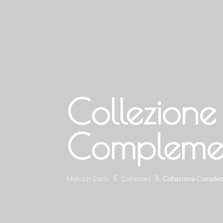
Collezione
Complemen
Meluzzi Carlo
Collezioni
Collezione Complem
$
$