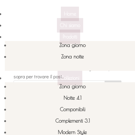
Home
Chi siamo
Prodotti
Nessun risultato
Zona giorno
Zona notte
La pagina richiesta non è stata trovata. Affina la
tua ricerca, o utilizza la barra di navigazione qui
sopra per trovare il post.
Collezioni
Zona giorno
Cerca
Notte 4.1
Recent Posts
Componibili
Complementi 3.1
Recent Comments
Modern Style