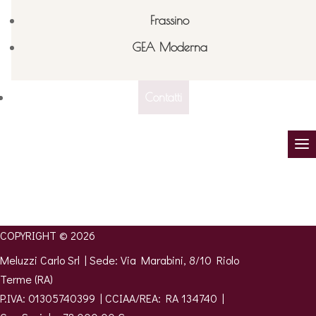
Nessun commento da mostrare.
Frassino
GEA Moderna
Contatti
Arreda con noi
la tua casa
CONTATTACI
COPYRIGHT © 2026
Meluzzi Carlo Srl | Sede:
Via Marabini, 8/10 Riolo
Terme (RA)
P.IVA:
01305740399
|
CCIAA/REA: RA 134740 |